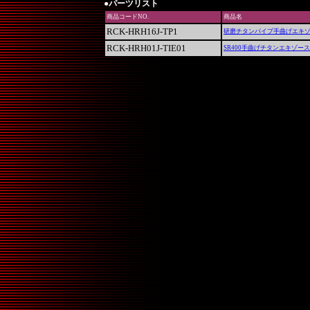
●パーツリスト
商品コードNO.
商品名
RCK-HRH16J-TP1
研磨チタンパイプ手曲げエキ
RCK-HRH01J-TIE01
SR400手曲げチタンエキゾー