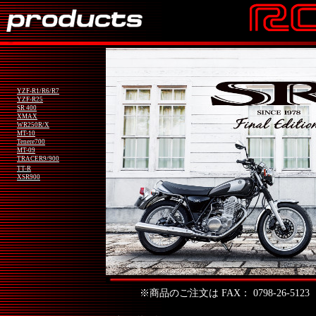
YZF-R1/R6/R7
YZF-R25
SR 400
XMAX
WR250R/X
MT-10
Tenere700
MT-09
TRACER9/900
TT-R
XSR900
※商品のご注文は FAX： 0798-26-5