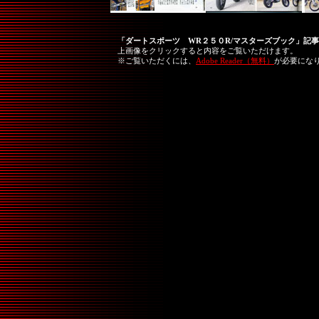
「ダートスポーツ WR２５０R/マスターズブック」記事
上画像をクリックすると内容をご覧いただけます。
※ご覧いただくには、
Adobe Reader（無料）
が必要にな