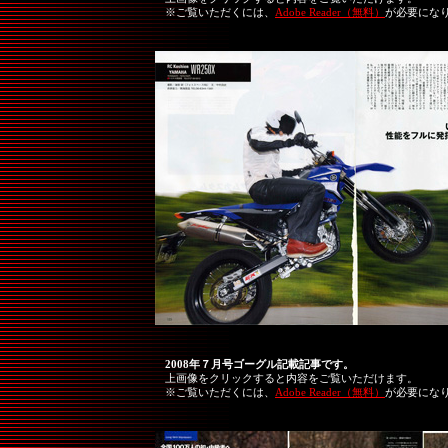
※ご覧いただくには、
Adobe Reader（無料）
が必要にな
2008年７月号ゴーグル記載記事です。
上画像をクリックすると内容をご覧いただけます。
※ご覧いただくには、
Adobe Reader（無料）
が必要にな