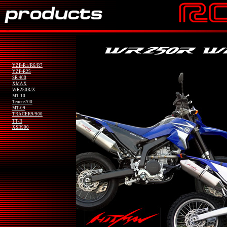
YZF-R1/R6/R7
YZF-R25
SR 400
XMAX
WR250R/X
MT-10
Tenere700
MT-09
TRACER9/900
TT-R
XSR900