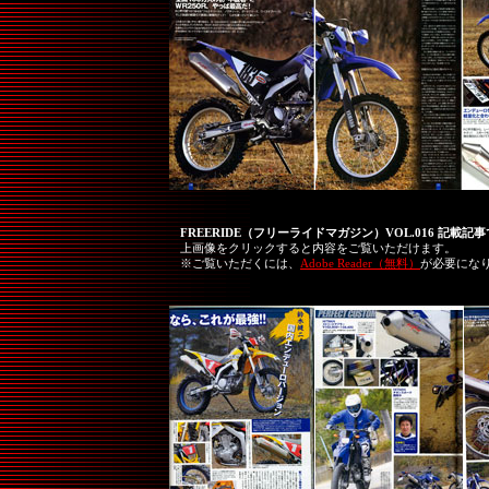
FREERIDE（フリーライドマガジン）VOL.016 記載記
上画像をクリックすると内容をご覧いただけます。
※ご覧いただくには、
Adobe Reader（無料）
が必要にな