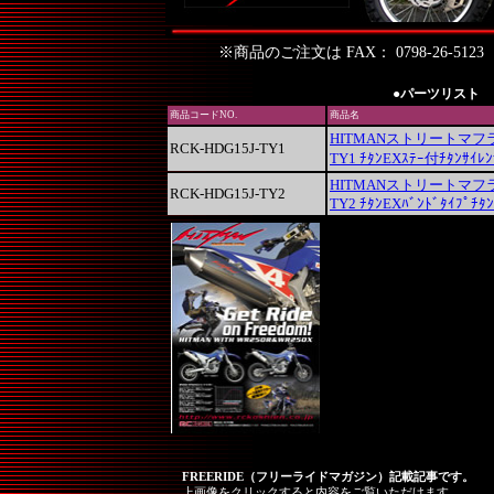
※商品のご注文は FAX： 0798-26-5
●パーツリスト
商品コードNO.
商品名
HITMANストリートマフ
RCK-HDG15J-TY1
TY1 ﾁﾀﾝEXｽﾃｰ付ﾁﾀﾝｻｲﾚﾝ
HITMANストリートマフ
RCK-HDG15J-TY2
TY2 ﾁﾀﾝEXﾊﾞﾝﾄﾞﾀｲﾌﾟﾁﾀﾝ
FREERIDE（フリーライドマガジン）記載記事です。
上画像をクリックすると内容をご覧いただけます。